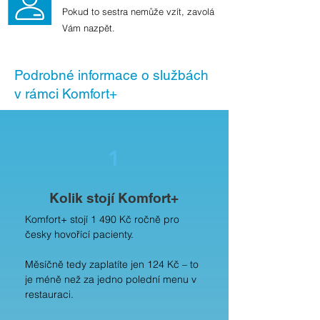
Pokud to sestra nemůže vzít, zavolá
Vám nazpět.
Podrobné informace o službách
v rámci Komfort+
1
Kolik stojí Komfort+
Komfort+ stojí 1 490 Kč ročně pro
česky hovořící pacienty.
Měsíčně tedy zaplatíte jen 124 Kč – to
je méně než za jedno polední menu v
restauraci.